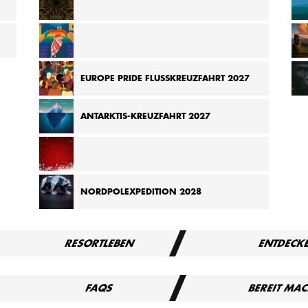
KREUZFAHRT VON MADAGASKAR ZU DEN
SEYCHELLEN 2026
 IM
KREUZFAHRT „TAUSENDUNDEINE NACHT“ 2027
EUROPE PRIDE FLUSSKREUZFAHRT 2027
ANTARKTIS-KREUZFAHRT 2027
KREUZFAHRT ZU DEN WEIHNACHTSMÄRKTEN
NORDPOLEXPEDITION 2028
EUROPAS 2027
RESORTLEBEN
ENTDECK
FAQS
BEREIT MA