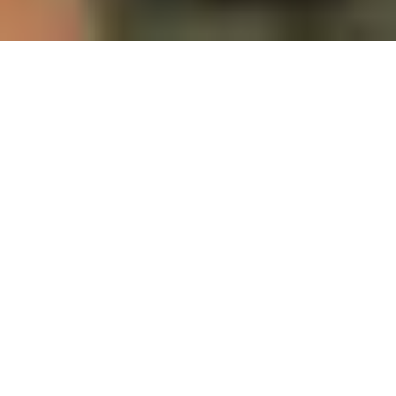
Reisen mit Freunden ist ein großer Teil des LGBT+-
Urlaubserlebnisses. Ganz gleich, ob Sie und Ihr Kicher
*
2 oder 50 Zimmer suchen, das Online-Buchungstool von
VACAYA macht es einfacher als je zuvor.
SO BUCHEN SIE IHRE GRUPPE – BEST
PRACTICES
Wenn Ihre Gruppe nebeneinanderliegende Zimmer oder
sogar benachbarte Zimmer zu unterschiedlichen Preisen
sucht, sind wir sicher, dass Sie eine Gruppenbuchung
selbst durchführen können. Und hier sind ein paar Tipps,
die Ihnen dabei helfen: