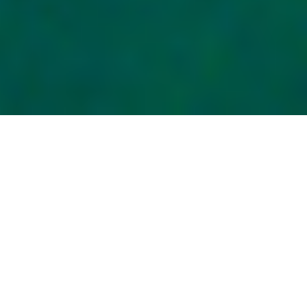
Som mange av dere har vi lest nyheter om potensiell
diskriminering i Puerto Ricos nylig reviderte sivile lov. Vi
har vært i diskusjoner med LHBT+-samfunnsledere på
øya, deres juridiske rådgivere og teamene ved
HospitableMe og Discover Puerto Rico (Puerto Ricos
markedsføringsorganisasjon for turisme). Vi ønsker å
dele vår dypere forståelse av hva disse sivile endringene
betyr og ikke betyr, og hva vi gjør for å støtte
LGBTQIAPK-rettigheter i Puerto Rico.