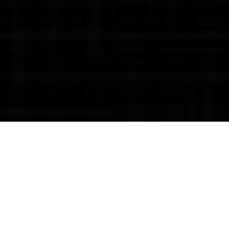
I ett försök att stärka vårt stöd till Black Lives Matter-
rörelsen, nådde vi ut till flera av våra svarta gäster,
resebyråer och underhållare för att lyssna på deras
berättelser och diskutera hur VACAYA kan stå vid deras
sida när vi alla samlas för förändring. Här presenterar vi
dig för tre av dessa otroliga människor. Vi uppmuntrar var
och en av er att ta tag i sina utmaningar och även stödja