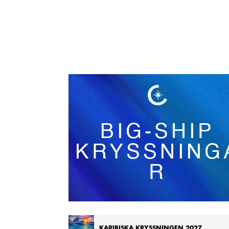
Svenska
BIG-SHIP
KRYSSNING
R
KARIBISKA KRYSSNINGEN 2027