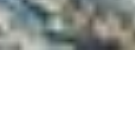
VACAYA er det første storstilede LGBT+ ferieselskab for
fuld skib/resort for voksne, der er blevet lanceret i årtier,
og vi er det ENESTE firma på planeten, der tager sig af
hele LGBTQIAPK-samfundet! For at fejre det gør vi alt for
vores allerførste krydstogt! Vi sejler rundt fra Big Apple til
en af ​​de største og sjoveste homoseksuelle fester på
planeten… Provincetown Carnival! Og det er også din
chance for at lave historie! Ikke alene er vi det største all-
LGBT+ krydstogt, der nogensinde har sejlet til Carnival,
men vi vil være det største skib, der nogensinde har