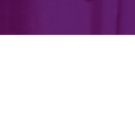
O seguro de viagem pode ser um ótimo investimento,
especialmente quando você viaja para destinos
exóticos, tem várias conexões ou planeja se envolver
em atividades de aventura. A VACAYA recomenda
fortemente a compra de uma apólice para proteger seus
dólares de férias suados. A chave é escolher a política
certa para suas necessidades específicas. O seguinte
pode ajudá-lo a encontrar a política certa:
Verifique se seus cartões de crédito, associações de
clubes de automóveis, cobertura de proprietário/locatário
ou empregador fornecem apólices que incluem