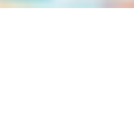
En LHBT+-ferie er en flott måte å utforske et nytt reisemål
med den ekstra komforten og sikkerheten det er å være
rundt likesinnede reisende. Mens ditt valg av reisemål til
slutt vil avgjøre hvilke typer klær og gjenstander du bør
ta med, har en VACAYA-tur den ekstra fordelen av
temaarrangementer som gir litt krydder og spenning til
opplevelsen. Så hvis du tenker på å ta en LHBT+-ferie
med VACAYA eller du allerede har en bestilt, les disse
tipsene for å hjelpe deg med å sørge for at du pakker alt
du trenger, slik at du er fullt forberedt på den kommende
turen.
PAKK SMILET DITT!
Det viktigste å pakke er smilet ditt og viljen til å si «hei».