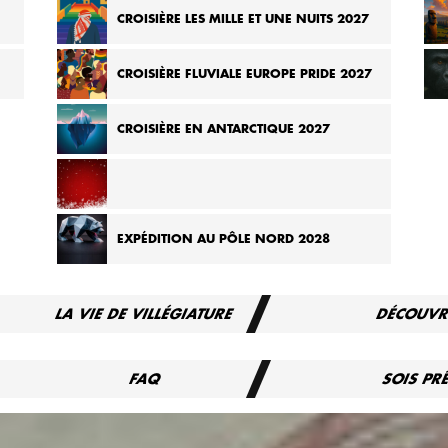
026
CROISIÈRE DE MADAGASCAR AUX SEYCHELLES 2026
CROISIÈRE LES MILLE ET UNE NUITS 2027
T
CROISIÈRE FLUVIALE EUROPE PRIDE 2027
CROISIÈRE EN ANTARCTIQUE 2027
CROISIÈRE DES MARCHÉS DE NOËL D’EUROPE 2027
EXPÉDITION AU PÔLE NORD 2028
LA VIE DE VILLÉGIATURE
DÉCOUVR
FAQ
SOIS PR