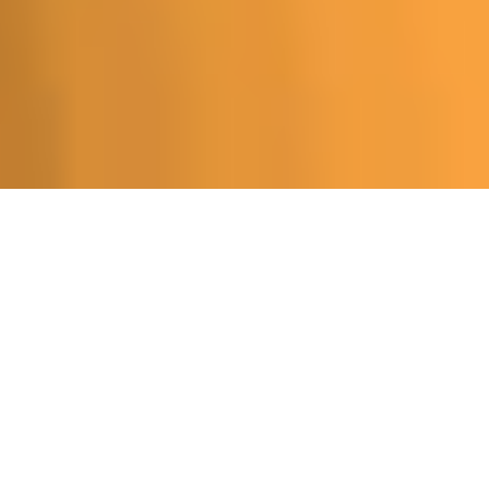
VACAYA EST L’ENTREPRISE DE
VACANCES LGBT+ LA PLUS
INCLUSIVE DE LA PLANÈTE !
VACAYA isn’t just your average vacation company.
We’re the ultimate champion of inclusivity, setting the bar
high for making everyone feel valued and embraced.
VACAYA has set an all-new standard for diversity,
welcoming all sexual orientations and gender identities.