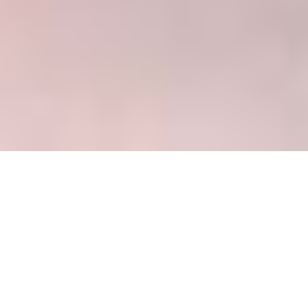
ETT ÖPPET BREV TILL
VACAYA. FRÅN
PEACHES & REBA
Kära VACAYA,