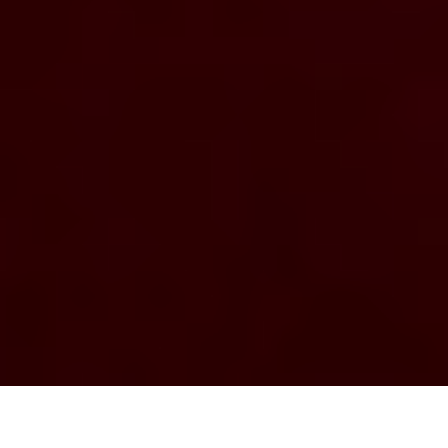
DET ER PÅ TIDE Å #STANDTOGETHER!