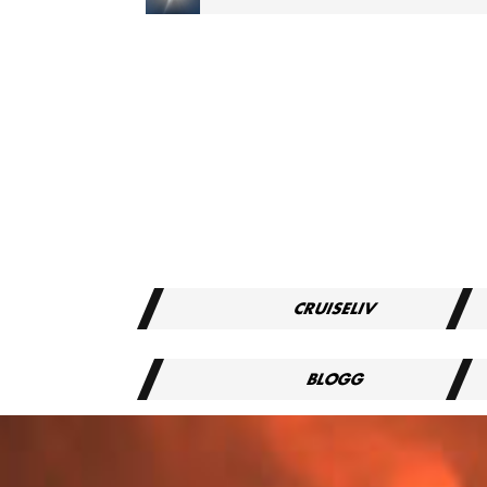
TOTAL FORMØRKELSE MIDDELHAVSCRUISE 2027
CRUISELIV
BLOGG