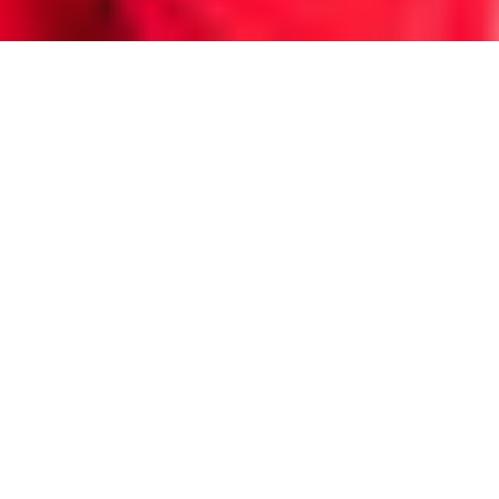
Nous aimons accueillir de nouveaux invités dans la
famille VACAYA. Pour vous inciter à réserver, nous
offrons à tous ceux qui n’ont jamais voyagé avec nous
une chance d’ÉCONOMISER en plus de notre tarif
publié actuel.
Sur quelles vacances VACAYA la réduction Débutant
est-elle disponible ?
À l’heure actuelle, la réduction est disponible sur notre
Resort 2023 au Mexique :
https://www.myvacaya.com/trip/mexico-resort-2023/
Suis-je éligible ?
Pour être admissible, vous devez n’avoir jamais voyagé
avec VACAYA et vous devez réserver directement sur
notre site Web ou avec l’un de nos planificateurs de