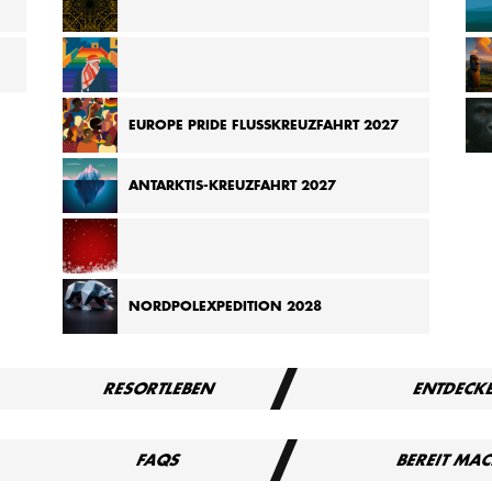
KREUZFAHRT VON MADAGASKAR ZU DEN
SEYCHELLEN 2026
 IM
KREUZFAHRT „TAUSENDUNDEINE NACHT“ 2027
EUROPE PRIDE FLUSSKREUZFAHRT 2027
ANTARKTIS-KREUZFAHRT 2027
KREUZFAHRT ZU DEN WEIHNACHTSMÄRKTEN
NORDPOLEXPEDITION 2028
EUROPAS 2027
RESORTLEBEN
ENTDECK
FAQS
BEREIT MA