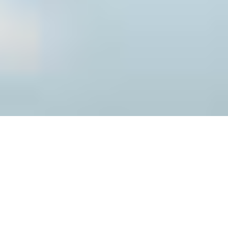
Das Warten auf einen Preisverfall kostet Sie oft Geld,
wenn das Schiff ausverkauft ist oder der Preis steigt.
Egal, ob Sie direkt bei VACAYA oder über einen unserer
autorisierten Reiseprofis buchen, unsere VACAYA-
Bestpreisgarantie
garantiert Ihnen den günstigsten
beworbenen Preis für Ihren Urlaubstarif. Wenn auf der
VACAYA-Website ein günstigerer Urlaubspreis