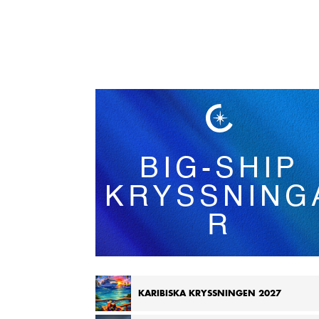
Svenska
Gästresurser
BIG-SHIP
Läs vår
KRYSSNING
R
KARIBISKA KRYSSNINGEN 2027