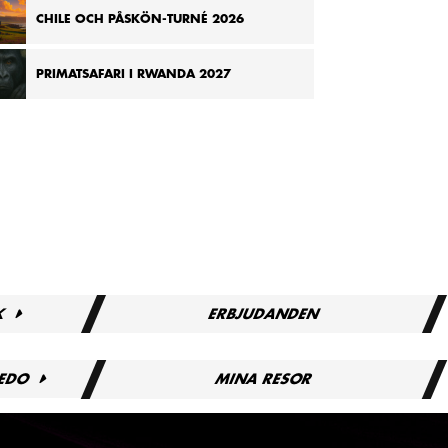
CHILE OCH PÅSKÖN-TURNÉ 2026
PRIMATSAFARI I RWANDA 2027
RESURSER FÖR TRAVEL PRO
en
Logga in
Travel Pro Registration
Instructions
Downloadable IRS W-9 Form
Event Activation Collaboration
Agreement
K
ERBJUDANDEN
Marknad
REDO
MINA RESOR