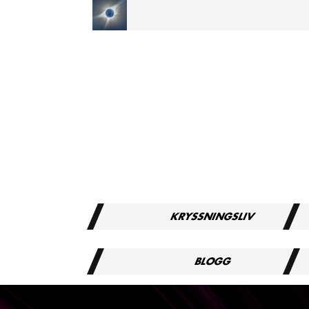
TOTAL ECLIPSE MEDELHAVSKRYSSNING 2027
OM OSS
Vårt namn
Gäst
Vårt lag
Inte
Karriärer
Res
Bli Medlem
Vanl
Create Account
Blo
Affiliate-program
Mar
KRYSSNINGSLIV
BLOGG