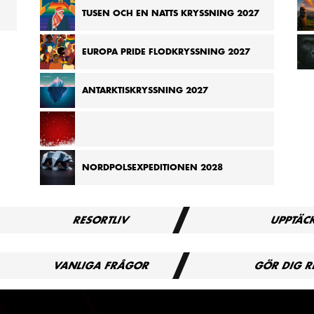
KRYSSNING FRÅN MADAGASKAR TILL
TUSEN OCH EN NATTS KRYSSNING 2027
SEYCHELLERNA 2026
EUROPA PRIDE FLODKRYSSNING 2027
GÄSTRESURSER
PRESSCENTER
ANTARKTISKRYSSNING 2027
villkor
Artiklar + Pressmeddeland
gritetspolicy
Tryck på Logga in
eförsäkring
KRYSSNING TILL EUROPAS JULMARKNADER 2027
NORDPOLSEXPEDITIONEN 2028
iga frågor
gg
knad
RESORTLIV
UPPTÄC
VANLIGA FRÅGOR
GÖR DIG 